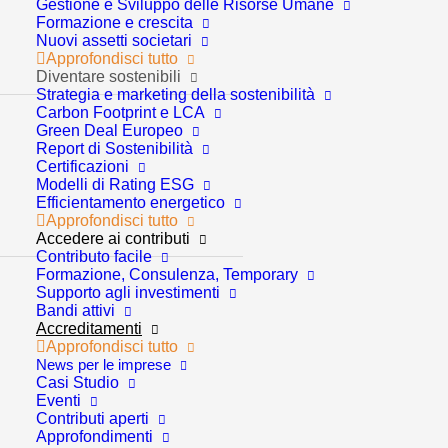
Gestione e Sviluppo delle Risorse Umane
Formazione e crescita
Nuovi assetti societari
Approfondisci tutto
Diventare sostenibili
Strategia e marketing della sostenibilità
Carbon Footprint e LCA
Green Deal Europeo
Report di Sostenibilità
Certificazioni
Per noi, le certificazioni non sono semplici attestati,
Modelli di Rating ESG
Efficientamento energetico
ma il riflesso della nostra filosofia aziendale: un
Approfondisci tutto
percorso di miglioramento continuo volto alla
Accedere ai contributi
Contributo facile
sostenibilità e all’efficienza. In questa sezione puoi
Formazione, Consulenza, Temporary
consultare i traguardi raggiunti e gli standard che
Supporto agli investimenti
Bandi attivi
guidano la nostra produzione e i nostri servizi.
Accreditamenti
Approfondisci tutto
Consideriamo ogni certificazione ottenuta come il
News per le imprese
Casi Studio
punto di partenza per nuove sfide. Il nostro sistema di
Eventi
Contributi aperti
gestione è in costante evoluzione per rispondere alle
Approfondimenti
dinamiche di un mercato globale sempre più