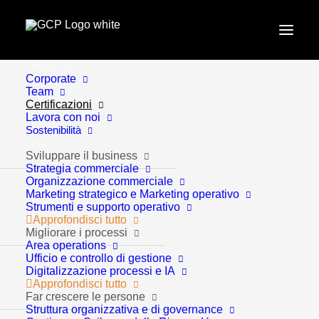
Gruppo GCP
Home
Certificazioni
Corporate
Team
Certificazioni
Lavora con noi
Sostenibilità
Servizi
Sviluppare il business
Strategia commerciale
Organizzazione commerciale
Marketing strategico e Marketing operativo
Qualità certificata:
Strumenti e supporto operativo
Approfondisci tutto
Migliorare i processi
standard
Area operations
Ufficio e controllo di gestione
Digitalizzazione processi e IA
internazionali per la
Approfondisci tutto
Far crescere le persone
tua azienda
Struttura organizzativa e di governance