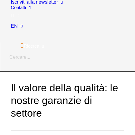
Iscriviti alla newsletter
Contatti
esigente. Investiamo regolarmente nella formazione
IT
del personale e nell’ottimizzazione delle risorse per
assicurare che i nostri standard superino
EN
costantemente le aspettative del settore.
Ricerca
Il valore della qualità:
le
nostre garanzie di
settore