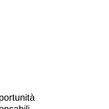
Rating di Legalità
portunità
Crediamo che la sostenibil
pratiche responsabili, ridu
trasformando la sostenibili