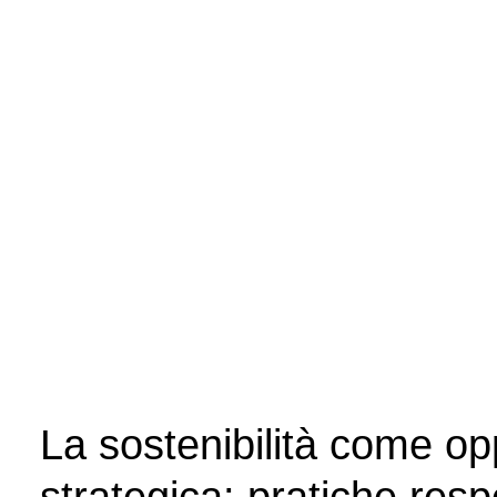
Certificazione ISO 9001
Certificazione SA 8000
Certificazione SMETA
Certificazione parità di genere PDR 125/2022
Certificazione per la conciliazione tra vita familiare e
lavoro PDR 192:2026
La sostenibilità come op