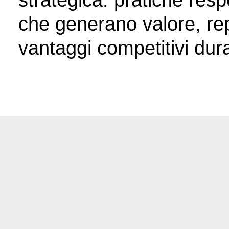
strategica:
pratiche resp
che generano valore, re
vantaggi competitivi dura
Hai bisogno di
maggiori