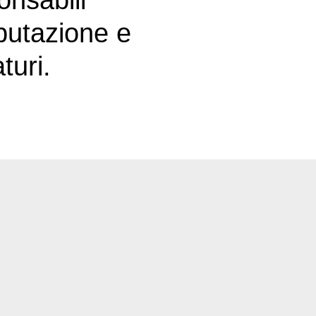
onsabili
rafforzare la reputazione e
putazione e
turi.