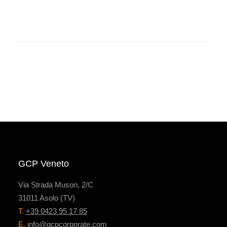
GCP Veneto
Via Strada Muson, 2/C
31011 Asolo (TV)
T.
+39 0423 95 17 85
E.
info@gcpcorporate.com