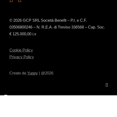
© 2026 GCP SRL Società Benefit – P.I. e C.F.
03506800246 – N. R.E.A. di Treviso 336568 – Cap. Soc.
€ 125.000,00 i.v
Cookie Policy
Privacy Policy
Creato da
Yuppy
| @2026
Le tue preferenze relative alla privacy
Informativa sulla raccolta