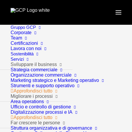
Gruppo GCP
Home
Approfondimenti
Corporate
Team
CRESCITA SOSTENIBILE: il manifesto GCP
Certificazioni
Lavora con noi
Sostenibilità
Servizi
Sviluppare il business
Strategia commerciale
Organizzazione commerciale
Marketing strategico e Marketing operativo
Strumenti e supporto operativo
Approfondisci tutto
Migliorare i processi
Area operations
Approfondimenti
1 Minuti
Ufficio e controllo di gestione
Digitalizzazione processi e IA
Approfondisci tutto
CRESCITA
Far crescere le persone
Struttura organizzativa e di governance