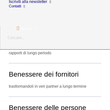
Iscriviti alla newsletter
per migliorare
produttività
e
redditività
, ma di un
Contatti
IT
benessere che si raggiunge attraverso cinque pilastri
essenziali.
Ricerca
Benessere dei
clienti
creando valore che li faccia tornare, costruendo
rapporti di lungo periodo
Benessere dei fornitori
trasformandoli in veri partner a lungo termine
Benessere delle persone