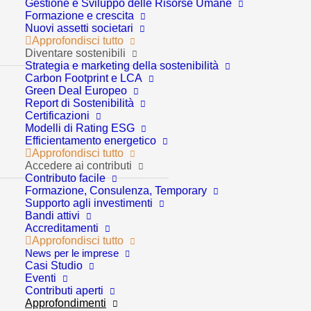
Gestione e Sviluppo delle Risorse Umane
SOSTENIBILE: il
Formazione e crescita
Nuovi assetti societari
manifesto GCP
Approfondisci tutto
Diventare sostenibili
Strategia e marketing della sostenibilità
Carbon Footprint e LCA
Green Deal Europeo
Report di Sostenibilità
Certificazioni
Modelli di Rating ESG
Efficientamento energetico
Approfondisci tutto
Il 5 giugno è la Giornata
Accedere ai contributi
Contributo facile
Formazione, Consulenza, Temporary
Mondiale dell’Ambiente!
Supporto agli investimenti
Bandi attivi
Accreditamenti
In GCP vogliamo cogliere questa occasione speciale
Approfondisci tutto
News per le imprese
per parlare di un concetto fondamentale su cui
Casi Studio
stiamo lavorando: il
Benessere
.
Eventi
Contributi aperti
Approfondimenti
Non si tratta solo del benessere interno all’impresa