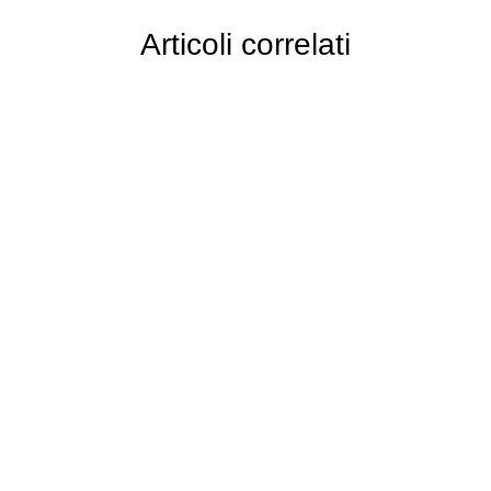
Articoli correlati
Approfondimenti
Trend macroeconomici e settoriali:
energia, crescita e competitività. I 10 trend
che le imprese italiane devono monitorare