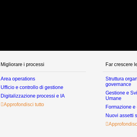
Migliorare i processi
Far crescere l
Area operations
Struttura organ
governance
Ufficio e controllo di gestione
Gestione e Svi
Digitalizzazione processi e IA
Umane
Approfondisci tutto
Formazione e 
Nuovi assetti s
Approfondisci