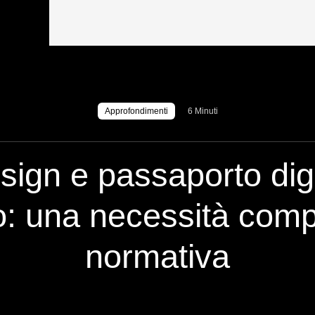
Approfondimenti
6 Minuti
ign e passaporto digi
o: una necessità compe
normativa