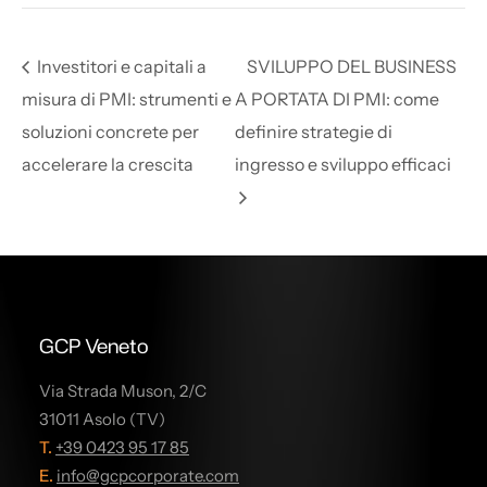
Investitori e capitali a
SVILUPPO DEL BUSINESS
misura di PMI: strumenti e
A PORTATA DI PMI: come
soluzioni concrete per
definire strategie di
accelerare la crescita
ingresso e sviluppo efficaci
GCP Veneto
Via Strada Muson, 2/C
31011 Asolo (TV)
T.
+39 0423 95 17 85
E.
info@gcpcorporate.com