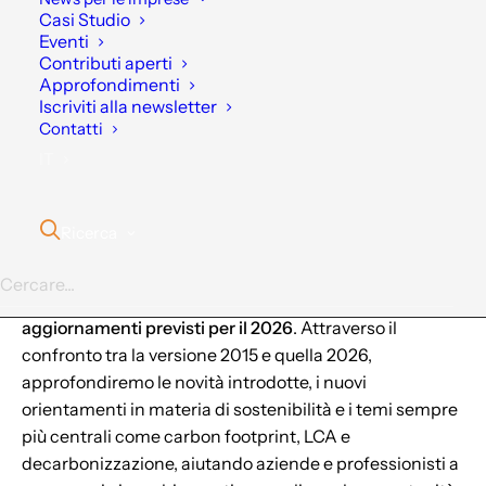
Casi Studio
14001:2026 e sugli impatti
Eventi
Contributi aperti
che queste avranno sulle
Approfondimenti
Iscriviti alla newsletter
aziende.
Contatti
IT
PERCHÉ PARTECIPARE?
Ricerca
Il webinar offre una panoramica pratica sull’evoluzione
della norma UNI ISO 14001 e sui principali
aggiornamenti previsti per il 2026
. Attraverso il
confronto tra la versione 2015 e quella 2026,
approfondiremo le novità introdotte, i nuovi
orientamenti in materia di sostenibilità e i temi sempre
più centrali come carbon footprint, LCA e
decarbonizzazione, aiutando aziende e professionisti a