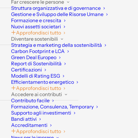
Far crescere le persone
Struttura organizzativa e di governance
La
norma UNI ISO 14001
è oggi uno degli standard più
Gestione e Sviluppo delle Risorse Umane
diffusi per la gestione ambientale e rappresenta
Formazione e crescita
Nuovi assetti societari
spesso il primo passo nel percorso di sostenibilità delle
Approfondisci tutto
aziende.
Diventare sostenibili
Strategia e marketing della sostenibilità
Dopo oltre 10 anni, con l’aggiornamento previsto per il
Carbon Footprint e LCA
2026, lo standard si evolve rafforzando il focus su
Green Deal Europeo
Report di Sostenibilità
transizione ecologica
,
riduzione degli impatti
Certificazioni
ambientali
e temi come
carbon footprint, LCA e
Modelli di Rating ESG
decarbonizzazione.
Efficientamento energetico
Approfondisci tutto
Il webinar offrirà una
Accedere ai contributi
Contributo facile
Formazione, Consulenza, Temporary
panoramica chiara e
Supporto agli investimenti
Bandi attivi
operativa sulle principali
Accreditamenti
Approfondisci tutto
novità della UNI ISO
News per le imprese