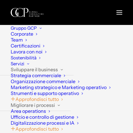
Gruppo GCP
Corporate
Team
Certificazioni
« Tutti gli Eventi
Lavora con noi
Sostenibilità
Questo evento è passato.
Servizi
Sviluppare il business
Strategia commerciale
Nuova ISO 14001: cosa cambia
Organizzazione commerciale
Marketing strategico e Marketing operativo
per le imprese e come
Strumenti e supporto operativo
Approfondisci tutto
prepararsi
Migliorare i processi
Area operations
4 Giugno 2026 | 12:00
-
13:00
Ufficio e controllo di gestione
PARTECIPAZIONE GRATUITA
Digitalizzazione processi e IA
Approfondisci tutto