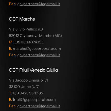
Pec:
gc-partners@legalmail.it
GCP Marche
Via Silvio Pellico n.8
62012 Civitanova Marche (MC)
M.
+39 339 4324353
E.
marche@gcpcorporate.com
Pec:
gc-partners@legalmail.it
GCP Friuli Venezia Giulia
Via Jacopo Linussio, 51
33100 Udine (UD)
T.
+39 0423 95 17 85
E.
friuli@gcpcorporate.com
Pec:
gc-partners@legalmail.it