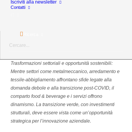
del PIL sarà più forte in Oriente, soprattutto in India,
Iscriviti alla newsletter
Contatti
mentre Europa e Stati Uniti cresceranno a ritmo più
IT
lento. La regionalizzazione delle catene di fornitura,
dettata da rischi geopolitici e costi, rappresenta
un’opportunità per la manifattura italiana, con focus
Ricerca
sui mercati vicini come la Spagna, il Paese europeo
con la crescita più promettente.
Trasformazioni settoriali e opportunità sostenibili
:
Mentre settori come metalmeccanico, arredamento e
tessile-abbigliamento affrontano sfide legate alla
domanda debole e alla transizione post-COVID, il
comparto food & beverage e i servizi offrono
dinamismo. La transizione verde, con investimenti
strutturali, deve essere vista come un’opportunità
strategica per l’innovazione aziendale.