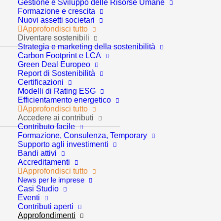
Trend macroeconomici e
Gestione e Sviluppo delle Risorse Umane
Formazione e crescita
settoriali: i 10 punti
Nuovi assetti societari
Approfondisci tutto
Diventare sostenibili
chiave del 2° Report
Strategia e marketing della sostenibilità
Carbon Footprint e LCA
Green Deal Europeo
Report di Sostenibilità
Certificazioni
Modelli di Rating ESG
Efficientamento energetico
Approfondisci tutto
Accedere ai contributi
Contributo facile
I trimestre 2025
Formazione, Consulenza, Temporary
Supporto agli investimenti
Bandi attivi
Come ci eravamo lasciati…i punti chiave del 1°
Accreditamenti
Report sui trend macroeconomici e settoriali – IV
Approfondisci tutto
News per le imprese
trimestre 2024
Casi Studio
Eventi
Contributi aperti
Crescita economica e regionalizzazione
: La crescita
Approfondimenti