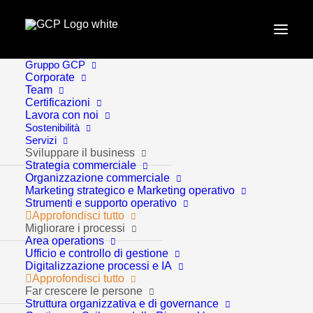
Gruppo GCP
Home
Approfondimenti
Corporate
Team
Trend macroeconomici e settoriali: i 10 punti chiave del
Certificazioni
2° Report
Lavora con noi
Sostenibilità
Servizi
Sviluppare il business
Strategia commerciale
Organizzazione commerciale
Marketing strategico e Marketing operativo
Strumenti e supporto operativo
Approfondisci tutto
Migliorare i processi
Area operations
Ufficio e controllo di gestione
Approfondimenti
12 Minuti
Digitalizzazione processi e IA
Approfondisci tutto
Far crescere le persone
Struttura organizzativa e di governance