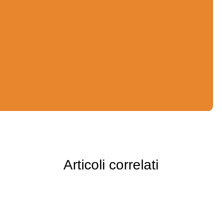
aiutare imprenditori e manager a interpretare le
trasformazioni che influenzano la crescita delle PMI.
Articoli correlati
Approfondimenti