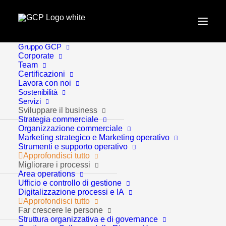
Gruppo GCP
Home
Approfondimenti
Corporate
Team
Trend macroeconomici e settoriali: 15 azioni per
Certificazioni
rilanciare la produttività. 4° Report GCP
Lavora con noi
Sostenibilità
Servizi
Sviluppare il business
Strategia commerciale
Organizzazione commerciale
Marketing strategico e Marketing operativo
Strumenti e supporto operativo
Approfondisci tutto
Migliorare i processi
Area operations
Ufficio e controllo di gestione
Approfondimenti
12 Minuti
Digitalizzazione processi e IA
Approfondisci tutto
Far crescere le persone
Struttura organizzativa e di governance