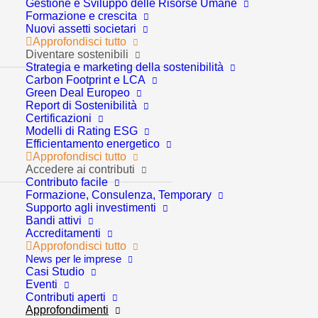
Trend macroeconomici e
Gestione e Sviluppo delle Risorse Umane
Formazione e crescita
settoriali: 15 azioni per
Nuovi assetti societari
Approfondisci tutto
Diventare sostenibili
rilanciare la produttività.
Strategia e marketing della sostenibilità
Carbon Footprint e LCA
4° Report GCP
Green Deal Europeo
Report di Sostenibilità
Certificazioni
Modelli di Rating ESG
Efficientamento energetico
Approfondisci tutto
Accedere ai contributi
Contributo facile
Formazione, Consulenza, Temporary
Supporto agli investimenti
III trimestre 2025
Bandi attivi
Accreditamenti
Approfondisci tutto
All’interno del ciclo “I Venerdì di GCP”, abbiamo dedicato
News per le imprese
Casi Studio
un nuovo appuntamento all’aggiornamento sui trend
Eventi
macroeconomici e settoriali del terzo trimestre 2025,
Contributi aperti
Approfondimenti
focalizzandoci su un tema tanto cruciale quanto spesso