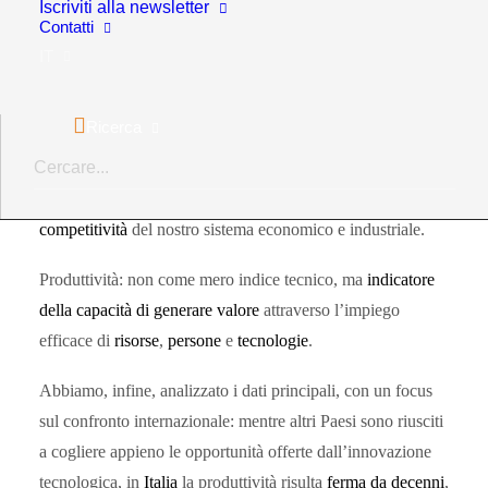
Iscriviti alla newsletter
Contatti
trascurato: la
produttività
.
IT
Insieme al giornalista economico
Luigi Marcadella
,
abbiamo affrontato uno dei grandi “elefanti nella stanza”
Ricerca
dell’economia italiana. La produttività, al pari della
demografia, rappresenta oggi un
elemento chiave
per
interpretare lo
stato di salute
e le
prospettive della
competitività
del nostro sistema economico e industriale.
Produttività: non come mero indice tecnico, ma
indicatore
della capacità di generare valore
attraverso l’impiego
efficace di
risorse
,
persone
e
tecnologie
.
Abbiamo, infine, analizzato i dati principali, con un focus
sul confronto internazionale:
mentre altri Paesi sono riusciti
a cogliere appieno le opportunità offerte dall’innovazione
tecnologica, in
Italia
la produttività risulta
ferma da decenni
,