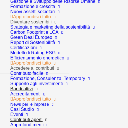
VENDERE
Gestione e Sviluppo delle Risorse Umane
Formazione e crescita
ALL’ESTERO:
Nuovi assetti societari
Approfondisci tutto
Diventare sostenibili
disponibili nuovi
Strategia e marketing della sostenibilità
Carbon Footprint e LCA
contributi per le imprese
Green Deal Europeo
Report di Sostenibilità
vicentine
Certificazioni
Modelli di Rating ESG
Efficientamento energetico
Approfondisci tutto
Accedere ai contributi
Contributo facile
Formazione, Consulenza, Temporary
Supporto agli investimenti
Bandi attivi
Accreditamenti
Data di scadenza adesioni:
Approfondisci tutto
News per le imprese
06/05/2025
Casi Studio
Eventi
Contributi aperti
Approfondimenti