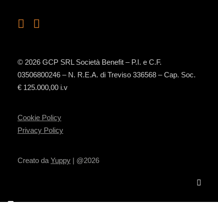
© 2026 GCP SRL Società Benefit – P.I. e C.F.
03506800246 – N. R.E.A. di Treviso 336568 – Cap. Soc.
€ 125.000,00 i.v
Cookie Policy
Privacy Policy
Creato da
Yuppy
| @2026
Le tue preferenze relative alla privacy