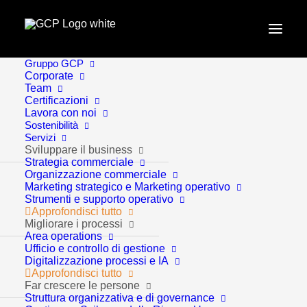
Gruppo GCP
Home
Contributi aperti
Corporate
Team
VENDERE ALL’ESTERO: disponibili nuovi contributi
Certificazioni
per le imprese vicentine
Lavora con noi
Sostenibilità
Servizi
Sviluppare il business
Strategia commerciale
Organizzazione commerciale
Marketing strategico e Marketing operativo
Strumenti e supporto operativo
Approfondisci tutto
Migliorare i processi
Area operations
Ufficio e controllo di gestione
Contributi aperti
1 Minuti
Digitalizzazione processi e IA
Approfondisci tutto
Far crescere le persone
Struttura organizzativa e di governance