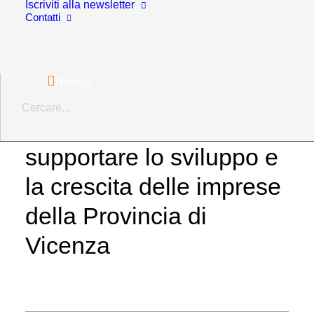
Iscriviti alla newsletter
Contatti
La
Camera di Commercio di Vicenza
mette a
IT
disposizione nuove risorse a supporto delle imprese
del territorio, per rafforzare la loro presenza
Ricerca
all’estero.
L’OBIETTIVO:
supportare lo sviluppo e
la crescita delle imprese
della Provincia di
Vicenza