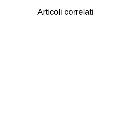
Articoli correlati
Contributi aperti
Catalogo Fondimpresa: nuovi corsi
finanziati per far crescere i tuoi
collaboratori