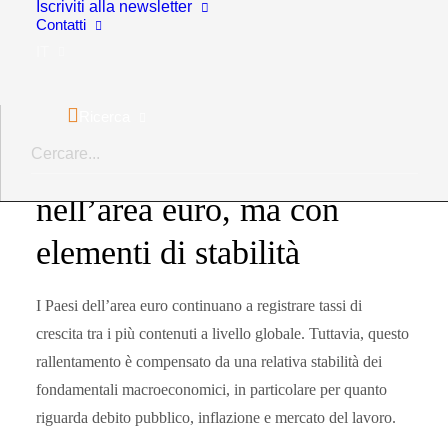
6° Report
sui trend
Iscriviti alla newsletter
Contatti
macroeconomici e di
IT
settore
Ricerca
1. Crescita più bassa
nell’area euro, ma con
elementi di stabilità
I Paesi dell’area euro continuano a registrare tassi di
crescita tra i più contenuti a livello globale. Tuttavia, questo
rallentamento è compensato da una relativa stabilità dei
fondamentali macroeconomici, in particolare per quanto
riguarda debito pubblico, inflazione e mercato del lavoro.