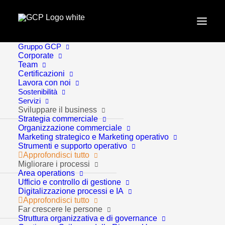
Gruppo GCP
Home
Approfondimenti
Corporate
Team
Trend macroeconomici e settoriali: prove di forza per
Certificazioni
l’economia mondiale. 6° Report GCP
Lavora con noi
Sostenibilità
Servizi
Sviluppare il business
Strategia commerciale
Organizzazione commerciale
Marketing strategico e Marketing operativo
Strumenti e supporto operativo
Approfondisci tutto
Migliorare i processi
Area operations
Ufficio e controllo di gestione
Approfondimenti
7 Minuti
Digitalizzazione processi e IA
Approfondisci tutto
Far crescere le persone
Struttura organizzativa e di governance