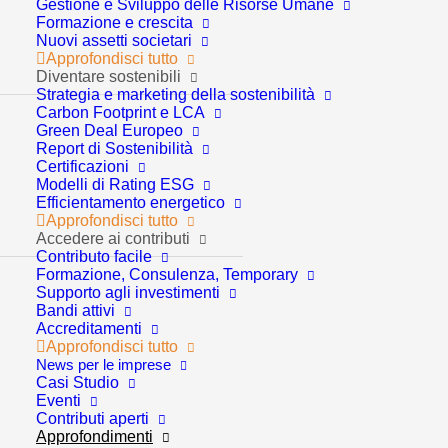
Trend macroeconomici e
Gestione e Sviluppo delle Risorse Umane
Formazione e crescita
settoriali: prove di forza
Nuovi assetti societari
Approfondisci tutto
Diventare sostenibili
per l’economia
Strategia e marketing della sostenibilità
Carbon Footprint e LCA
mondiale. 6° Report
Green Deal Europeo
Report di Sostenibilità
GCP
Certificazioni
Modelli di Rating ESG
Efficientamento energetico
Approfondisci tutto
Accedere ai contributi
Contributo facile
Formazione, Consulenza, Temporary
Supporto agli investimenti
Bandi attivi
Accreditamenti
I trimestre 2026
Approfondisci tutto
News per le imprese
Casi Studio
Eventi
Ecco i punti chiave del
Contributi aperti
Approfondimenti