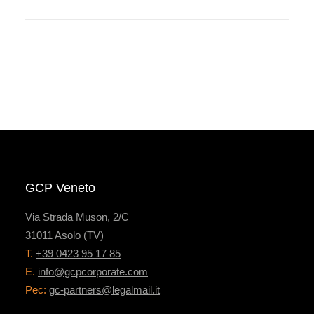
GCP Veneto
Via Strada Muson, 2/C
31011 Asolo (TV)
T.
+39 0423 95 17 85
E.
info@gcpcorporate.com
Pec:
gc-partners@legalmail.it