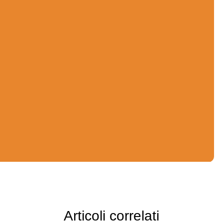
cambiamento
Webinar, eventi e occasioni di approfondimento per
aiutare imprenditori e manager a interpretare le
trasformazioni che influenzano la crescita delle PMI.
Articoli correlati